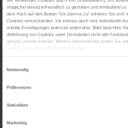
Wir verwenden Cookies (auch von Drittanbietern), um unsere
möglichst benutzerfreundlich zu gestalten und fortlaufend zu
dem Klick auf den Button "Ich stimme zu" erklären Sie sich m
Cookies einverstanden. Sie können auch eine individuelle Au
22.05.2017
erteilte Einwilligungen jederzeit widerrufen. Bitte beachten Si
Ablehnung von Cookies unter Umständen nicht alle Funktion
Eröffnung des neuen und modernen
Kulturzentrums "Spinnerei" in Traun
genutzt werden können. Weitere Informationen finden Sie unt
und in unserer
Datenschutzerklärung
.
Mit der Neugestaltung der Spinnerei Traun wurde ein
topmodernes Architektur-Konzept von der NEUE HEIMAT OÖ
Einwilligungsauswahl
umgesetzt. Damit führt das Unternehmen…
Notwendig
WEITERLESEN
Präferenzen
Statistiken
Marketing