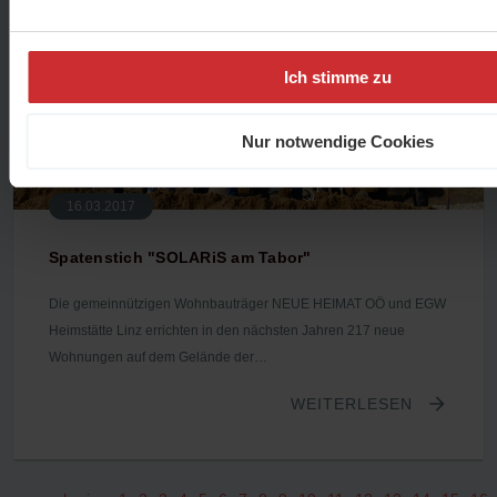
Ich stimme zu
Nur notwendige Cookies
16.03.2017
Spatenstich "SOLARiS am Tabor"
Die gemeinnützigen Wohnbauträger NEUE HEIMAT OÖ und EGW
Heimstätte Linz errichten in den nächsten Jahren 217 neue
Wohnungen auf dem Gelände der…
WEITERLESEN