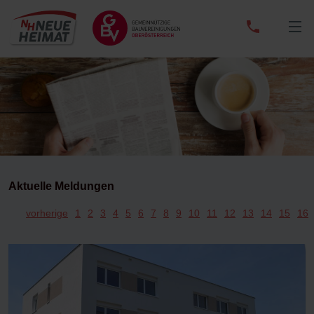
0732
/
65
33
01
Aktuelle Meldungen
vorherige
1
2
3
4
5
6
7
8
9
10
11
12
13
14
15
16