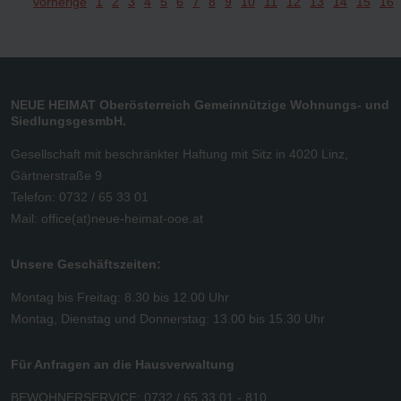
vorherige
1
2
3
4
5
6
7
8
9
10
11
12
13
14
15
16
NEUE HEIMAT Oberösterreich Gemeinnützige Wohnungs- und
SiedlungsgesmbH.
Gesellschaft mit beschränkter Haftung mit Sitz in 4020 Linz,
Gärtnerstraße 9
Telefon: 0732 / 65 33 01
Mail:
office(at)neue-heimat-ooe.at
Unsere Geschäftszeiten:
Montag bis Freitag: 8.30 bis 12.00 Uhr
Montag, Dienstag und Donnerstag: 13.00 bis 15.30 Uhr
Für Anfragen an die Hausverwaltung
BEWOHNERSERVICE: 0732 / 65 33 01 - 810