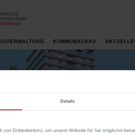
USVERWALTUNG
KOMMUNALBAU
AKTUELLE
Details
von Drittanbietern), um unsere Website für Sie möglichst benut