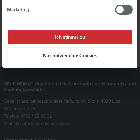
Marketing
Büros & Geschäftslokale
Ich stimme zu
Nur notwendige Cookies
NEUE HEIMAT Oberösterreich Gemeinnützige Wohnungs- und
SiedlungsgesmbH.
Gesellschaft mit beschränkter Haftung mit Sitz in 4020 Linz,
Gärtnerstraße 9
Telefon: 0732 / 65 33 01
Mail:
office(at)neue-heimat-ooe.at
Unsere Geschäftszeiten: