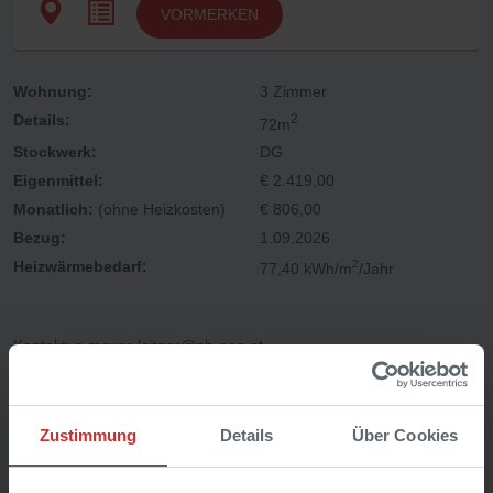
Wohnung:
3 Zimmer
Details:
2
72m
Stockwerk:
DG
Eigenmittel:
€ 2.419,00
Monatlich:
(ohne Heizkosten)
€ 806,00
Bezug:
1.09.2026
Heizwärmebedarf:
2
77,40 kWh/m
/Jahr
Kontakt: p.mayer-leitner@nh-ooe.at
Zustimmung
Details
Über Cookies