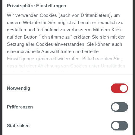
Privatsphäre-Einstellungen
Wir verwenden Cookies (auch von Drittanbietern), um
zurück zur Übersicht
unsere Website für Sie möglichst benutzerfreundlich zu
gestalten und fortlaufend zu verbessern. Mit dem Klick
auf den Button "Ich stimme zu" erklären Sie sich mit der
Setzung aller Cookies einverstanden. Sie können auch
eine individuelle Auswahl treffen und erteilte
Einwilligungen jederzeit widerrufen. Bitte beachten Sie,
In Bau
dass bei einer Ablehnung von Cookies unter Umständen
nicht alle Funktionen der Website genutzt werden
können. Weitere Informationen finden Sie unter „Cookie-
Einwilligungsauswahl
Details“ und in unserer
Datenschutzerklärung
.
Notwendig
In Planung
Präferenzen
Statistiken
Aktuelle Angebote