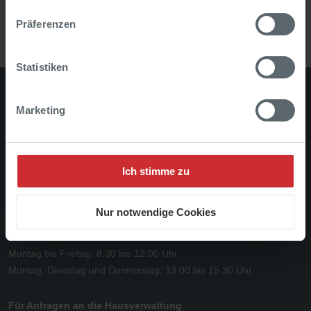
ZURÜCK ZUR ÜBERSICHT
Präferenzen
Statistiken
NEUE HEIMAT Oberösterreich Gemeinnützige Wohnungs- und
Marketing
SiedlungsgesmbH.
Gesellschaft mit beschränkter Haftung mit Sitz in 4020 Linz,
Gärtnerstraße 9
Ich stimme zu
Telefon: 0732 / 65 33 01
Mail:
office(at)neue-heimat-ooe.at
Nur notwendige Cookies
Unsere Geschäftszeiten:
Montag bis Freitag: 8.30 bis 12.00 Uhr
Montag, Dienstag und Donnerstag: 13.00 bis 15.30 Uhr
Für Anfragen an die Hausverwaltung