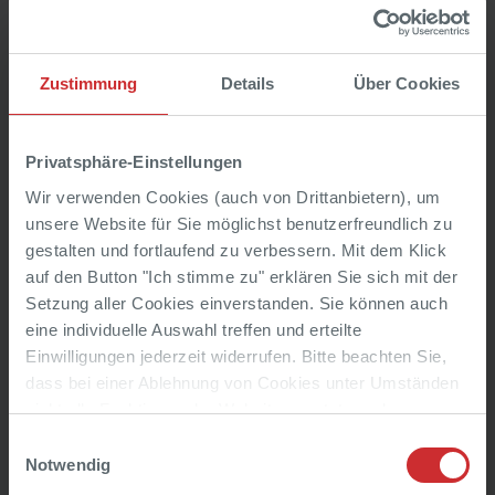
Wir wünschen allen Mieterinnen und Mietern viel Freude in ihrem
neuen Zuhause!
Zustimmung
Details
Über Cookies
Privatsphäre-Einstellungen
Wir verwenden Cookies (auch von Drittanbietern), um
unsere Website für Sie möglichst benutzerfreundlich zu
gestalten und fortlaufend zu verbessern. Mit dem Klick
prev
next
auf den Button "Ich stimme zu" erklären Sie sich mit der
Setzung aller Cookies einverstanden. Sie können auch
eine individuelle Auswahl treffen und erteilte
Einwilligungen jederzeit widerrufen. Bitte beachten Sie,
dass bei einer Ablehnung von Cookies unter Umständen
nicht alle Funktionen der Website genutzt werden
können. Weitere Informationen finden Sie unter „Cookie-
Einwilligungsauswahl
Details“ und in unserer
Datenschutzerklärung
.
Notwendig