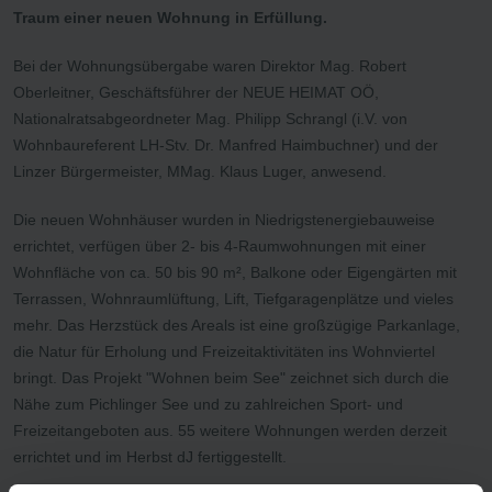
Traum einer neuen Wohnung in Erfüllung.
Bei der Wohnungsübergabe waren Direktor Mag. Robert
Oberleitner, Geschäftsführer der NEUE HEIMAT OÖ,
Nationalratsabgeordneter Mag. Philipp Schrangl (i.V. von
Wohnbaureferent LH-Stv. Dr. Manfred Haimbuchner) und der
Linzer Bürgermeister, MMag. Klaus Luger, anwesend.
Die neuen Wohnhäuser wurden in Niedrigstenergiebauweise
errichtet, verfügen über 2- bis 4-Raumwohnungen mit einer
Wohnfläche von ca. 50 bis 90 m², Balkone oder Eigengärten mit
Terrassen, Wohnraumlüftung, Lift, Tiefgaragenplätze und vieles
mehr. Das Herzstück des Areals ist eine großzügige Parkanlage,
die Natur für Erholung und Freizeitaktivitäten ins Wohnviertel
bringt. Das Projekt "Wohnen beim See" zeichnet sich durch die
Nähe zum Pichlinger See und zu zahlreichen Sport- und
Freizeitangeboten aus. 55 weitere Wohnungen werden derzeit
errichtet und im Herbst dJ fertiggestellt.