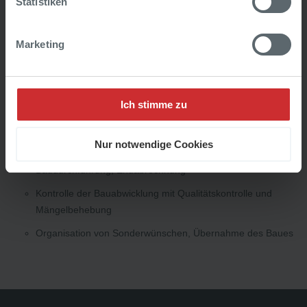
Statistiken
Projektmanagement
Marketing
Prüfung der Verwertbarkeit des Grundstücks,
Baureifmachung und Umwidmung
Festlegung des Bauprogramms
Ich stimme zu
Veranlassung und Prüfung der Planung
Mitwirkung im Baubewilligungsverfahren
Nur notwendige Cookies
Finanzierungsbeschaffung und Buchhaltung für
Baudurchführung, Endabrechnung
Kontrolle der Bauabwicklung mit Qualitätskontrolle und
Mängelbehebung
Organisation von Sonderwünschen, Übernahme des Baues