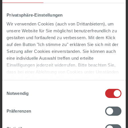
der Gesamtabwicklung der Herstellung des Bauwerkes
Geschäftliche Oberleitung
Privatsphäre-Einstellungen
Zusammenstellung der Ausschreibungsunterlagen für alle
Wir verwenden Cookies (auch von Drittanbietern), um
Leistungsbereiche
unsere Website für Sie möglichst benutzerfreundlich zu
gestalten und fortlaufend zu verbessern. Mit dem Klick
Durchführung der Ausschreibung
auf den Button "Ich stimme zu" erklären Sie sich mit der
Einholen der Angebote, Prüfung und Wertung der Angebote
Setzung aller Cookies einverstanden. Sie können auch
- klärende Gespräche mit den Bietern
eine individuelle Auswahl treffen und erteilte
Mitwirkung bei der Auftragserteilung, Aufstellung eines Zeit-
Einwilligungen jederzeit widerrufen. Bitte beachten Sie,
und Zahlungsplanes
dass bei einer Ablehnung von Cookies unter Umständen
nicht alle Funktionen der Website genutzt werden
Örtliche Bauaufsicht
können. Weitere Informationen finden Sie unter „Cookie-
Einwilligungsauswahl
Details“ und in unserer
Datenschutzerklärung
.
Notwendig
Örtliche Vertretung der Interessen des Bauherrn
Die örtliche Bauaufsicht muss die Einhaltung der Pläne und
Verträge überwachen sowie dafür sorgen, dass die Regeln
Präferenzen
der Technik eingehalten und die behördlichen Vorschriften
beachtet werden.